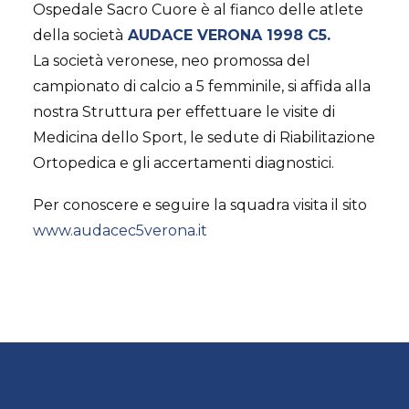
AMBULATORIO AD ACCESSO DIRETTO
Ospedale Sacro Cuore è al fianco delle atlete
PUNTO PRELIEVI
della società
AUDACE VERONA 1998 C5.
La società veronese, neo promossa del
campionato di calcio a 5 femminile, si affida alla
nostra Struttura per effettuare le visite di
Medicina dello Sport, le sedute di Riabilitazione
Ortopedica e gli accertamenti diagnostici.
Per conoscere e seguire la squadra visita il sito
www.audacec5verona.it