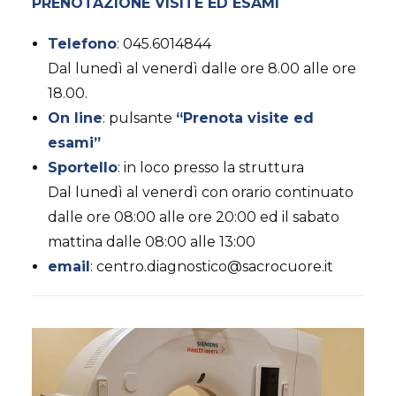
AMBULATORIO AD ACCESSO DIRETTO
PRENOTAZIONE VISITE ED ESAMI
PUNTO PRELIEVI
Telefono
: 045.6014844
Dal lunedì al venerdì dalle ore 8.00 alle ore
18.00.
On line
: pulsante
“Prenota visite ed
esami”
Sportello
: in loco presso la struttura
Dal lunedì al venerdì con orario continuato
dalle ore 08:00 alle ore 20:00 ed il sabato
mattina dalle 08:00 alle 13:00
email
: centro.diagnostico@sacrocuore.it