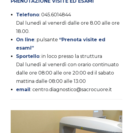
AMBULATORIO AD ACCESSO DIRETTO
PRENOTAZIONE VISITE ED ESAMI
PUNTO PRELIEVI
Telefono
: 045.6014844
Dal lunedì al venerdì dalle ore 8.00 alle ore
18.00.
On line
: pulsante
“Prenota visite ed
esami”
Sportello
: in loco presso la struttura
Dal lunedì al venerdì con orario continuato
dalle ore 08:00 alle ore 20:00 ed il sabato
mattina dalle 08:00 alle 13:00
email
: centro.diagnostico@sacrocuore.it