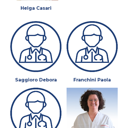
Helga Casari
Saggioro Debora
Franchini Paola