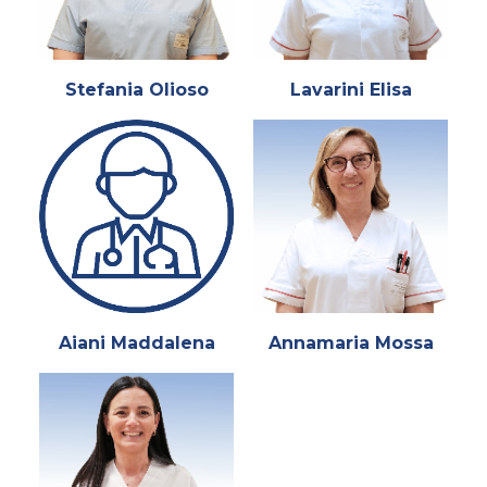
Stefania Olioso
Lavarini Elisa
Aiani Maddalena
Annamaria Mossa