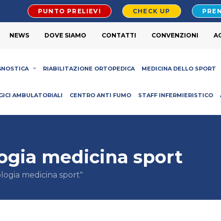
PUNTO PRELIEVI
CHECK UP
PREN
NEWS
DOVE SIAMO
CONTATTI
CONVENZIONI
A
GNOSTICA
RIABILITAZIONE ORTOPEDICA
MEDICINA DELLO SPORT
GICI AMBULATORIALI
CENTRO ANTI FUMO
STAFF INFERMIERISTICO
logia medicina sport
logia medicina sport"