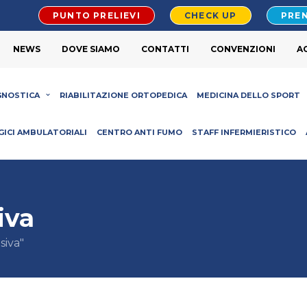
PUNTO PRELIEVI
CHECK UP
PREN
NEWS
DOVE SIAMO
CONTATTI
CONVENZIONI
A
GNOSTICA
RIABILITAZIONE ORTOPEDICA
MEDICINA DELLO SPORT
GICI AMBULATORIALI
CENTRO ANTI FUMO
STAFF INFERMIERISTICO
iva
siva"