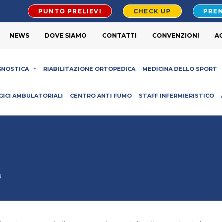
PUNTO PRELIEVI
CHECK UP
PREN
NEWS
DOVE SIAMO
CONTATTI
CONVENZIONI
A
GNOSTICA
RIABILITAZIONE ORTOPEDICA
MEDICINA DELLO SPORT
GICI AMBULATORIALI
CENTRO ANTI FUMO
STAFF INFERMIERISTICO
a