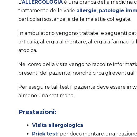
L’
ALLERGOLOGIA
è una branca della medicina ch
trattamento delle varie
allergie
,
patologie imm
particolari sostanze, e delle malattie collegate.
In ambulatorio vengono trattate le seguenti pato
orticaria, allergia alimentare, allergia a farmaci, a
atopica.
Nel corso della visita vengono raccolte informaz
presenti del paziente, nonché circa gli eventuali 
Per eseguire tali test il paziente deve essere in w
almeno una settimana.
Prestazioni:
Visita allergologica
Prick test:
per documentare una reazione im